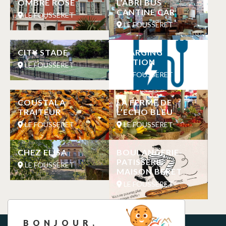
OMBRE ROSE
L’ABRI BUS
CANTINE CAR
LE FOUSSERET
LE FOUSSERET
CITY STADE
CHARGING
STATION
LE FOUSSERET
LE FOUSSERET
COUSTALA
LA FERME DE
TRAITEUR
L’ECHO BLEU
LE FOUSSERET
LE FOUSSERET
CHEZ ELISA
BOULANGERIE-
PATISSERIE
LE FOUSSERET
MAISON BERET
LE FOUSSERET
BONJOUR,