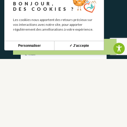
BONJOUR,
DES COOKIES ?
Les cookies nous apportent des retours précieux sur
NEWSLETTER
vos interactions avec notre site, pour apporter
régulièrement des améliorations à votre expérience.
Restez informé de nos actualités et bons plans.
Personnaliser
✓ J'accepte
S'INSCRIRE
CONTACT
NOUS CONTACTER
05 62 02 01 79
GROUPES