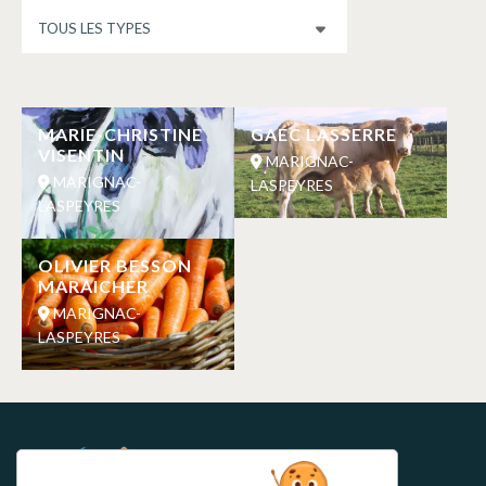
MARIE-CHRISTINE
GAEC LASSERRE
VISENTIN
MARIGNAC-
MARIGNAC-
LASPEYRES
LASPEYRES
OLIVIER BESSON
MARAICHER
MARIGNAC-
LASPEYRES