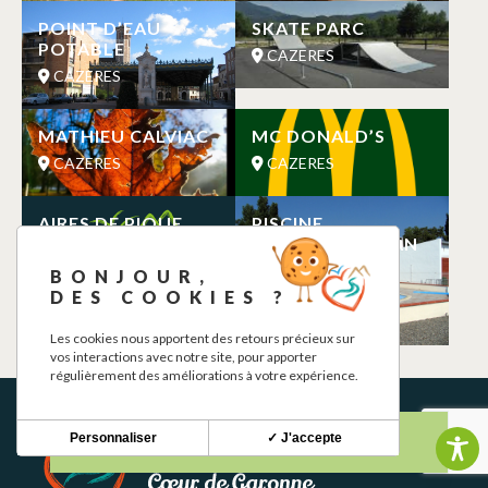
POINT D’EAU
SKATE PARC
POTABLE
CAZERES
CAZERES
MATHIEU CALVIAC
MC DONALD’S
CAZERES
CAZERES
AIRES DE PIQUE
PISCINE
NIQUE DES BORDS
MUNICIPALE JEAN
DE GARONNE
LECUSSAN DE
BONJOUR,
CAZERES
CAZERES
DES COOKIES ?
CAZERES
Les cookies nous apportent des retours précieux sur
vos interactions avec notre site, pour apporter
régulièrement des améliorations à votre expérience.
Personnaliser
✓ J'accepte