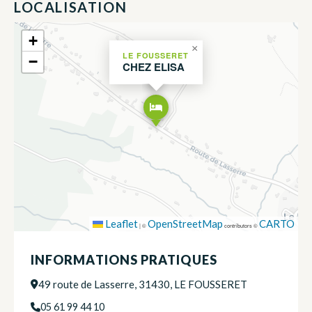
LOCALISATION
+
×
LE FOUSSERET
−
CHEZ ELISA
Leaflet
OpenStreetMap
CARTO
|
©
contributors ©
INFORMATIONS PRATIQUES
49 route de Lasserre, 31430, LE FOUSSERET
05 61 99 44 10