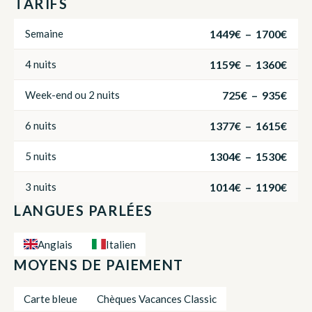
TARIFS
1449€ – 1700€
Semaine
1159€ – 1360€
4 nuits
725€ – 935€
Week-end ou 2 nuits
1377€ – 1615€
6 nuits
1304€ – 1530€
5 nuits
1014€ – 1190€
3 nuits
LANGUES PARLÉES
Anglais
Italien
MOYENS DE PAIEMENT
Carte bleue
Chèques Vacances Classic