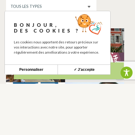
BONJOUR,
DES COOKIES ?
L’ÔBERGE
OMBRE ROSE
Les cookies nous apportent des retours précieux sur
LE FOUSSERET
LE FOUSSERET
vos interactions avec notre site, pour apporter
régulièrement des améliorations à votre expérience.
MARCHÉ
AU BON BOUCHER
GOURMAND
LE FOUSSERET
Personnaliser
✓ J'accepte
LE FOUSSERET
POINT D’EAU
MEDIATHEQUE &
POTABLE
SERVICE CULTUREL
LE FOUSSERET
LE FOUSSERET
HALL’ O PIZZAS
PLANETE SPELEO
LE FOUSSERET
LE FOUSSERET