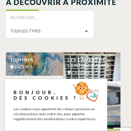
À DÉCOUVRIR À PROXIMITÉ
JOSHIMA
LES CASIERS DE
L’ENTRECHAMPS
CAZERES
CAZERES
MONSIEUR FAUR
AIRE DE SERVICE
BONJOUR,
BORD DE
CAZERES
DES COOKIES ?
GARONNE
CAZERES
Les cookies nous apportent des retours précieux sur
vos interactions avec notre site, pour apporter
régulièrement des améliorations à votre expérience.
MANUELE
PHARMACIE DES
CABRERAS
PYRENEES