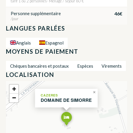
tarif 1 ou 2 personnes- Ménage / séjour 60 €
46€
Personne supplémentaire
/jour
LANGUES PARLÉES
Anglais
Espagnol
MOYENS DE PAIEMENT
Chèques bancaires et postaux
Espèces
Virements
LOCALISATION
+
×
CAZERES
−
DOMAINE DE SIMORRE