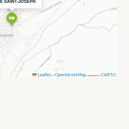
E SAINT-JOSEPH
Leaflet
OpenStreetMap
CARTO
|
©
contributors ©
É