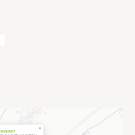
n
×
USSERET