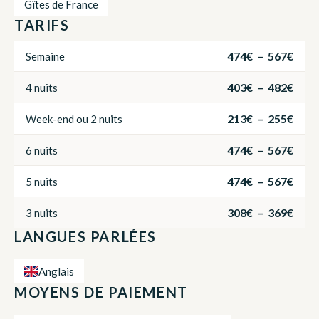
Gîtes de France
TARIFS
474€ – 567€
Semaine
403€ – 482€
4 nuits
213€ – 255€
Week-end ou 2 nuits
474€ – 567€
6 nuits
474€ – 567€
5 nuits
308€ – 369€
3 nuits
LANGUES PARLÉES
Anglais
MOYENS DE PAIEMENT