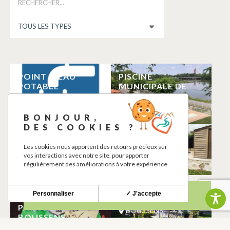
POINT D’EAU
PISCINE
POTABLE
MUNICIPALE DE
BOUSSENS
BOUSSENS
BOUSSENS
BONJOUR,
DES COOKIES ?
PROXI MARCHÉ
MAISON A LA
CHARGING
CAMPAGNE
Les cookies nous apportent des retours précieux sur
vos interactions avec notre site, pour apporter
STATION
BOUSSENS
régulièrement des améliorations à votre expérience.
BOUSSENS
Personnaliser
✓ J'accepte
BOULANGERIE
CHEZ BRI
PATISSERIE
BOUSSENS
BOUSSENS
BOUSSENS