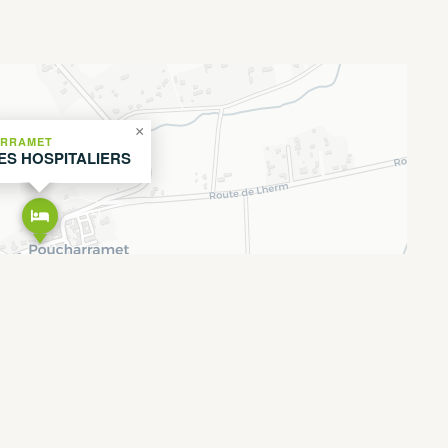
×
RRAMET
ES HOSPITALIERS
Leaflet
OpenStreetMap
CARTO
|
©
contributors ©