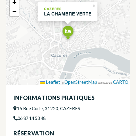
+
×
CAZERES
−
LA CHAMBRE VERTE
Leaflet
OpenStreetMap
CARTO
|
©
contributors ©
INFORMATIONS PRATIQUES
16 Rue Curie, 31220, CAZERES
06 87 14 53 48
RÉSERVATION