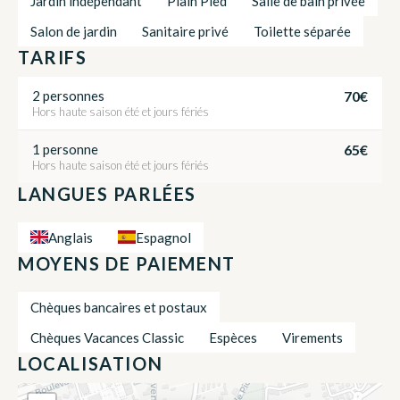
Jardin indépendant
Plain Pied
Salle de bain privée
Salon de jardin
Sanitaire privé
Toilette séparée
TARIFS
70€
2 personnes
Hors haute saison été et jours fériés
65€
1 personne
Hors haute saison été et jours fériés
LANGUES PARLÉES
Anglais
Espagnol
MOYENS DE PAIEMENT
Chèques bancaires et postaux
Chèques Vacances Classic
Espèces
Virements
LOCALISATION