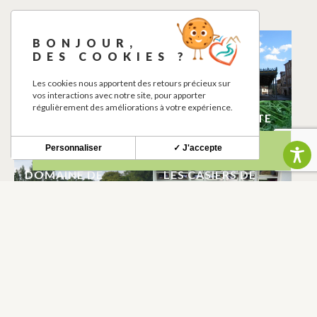
BONJOUR,
ELISA PASSION
POINT D’EAU
DES COOKIES ?
CREATION
POTABLE
CAZERES
CAZERES
Les cookies nous apportent des retours précieux sur
vos interactions avec notre site, pour apporter
régulièrement des améliorations à votre expérience.
MEDIATHEQUE
LA BONNE BOTTE
CAZERES
CAZERES
Personnaliser
✓ J'accepte
DOMAINE DE
LES CASIERS DE
SIMORRE
L’ENTRECHAMPS
CAZERES
CAZERES
CINEMA LES
MATHIEU CALVIAC
CAPUCINS
CAZERES
CAZERES