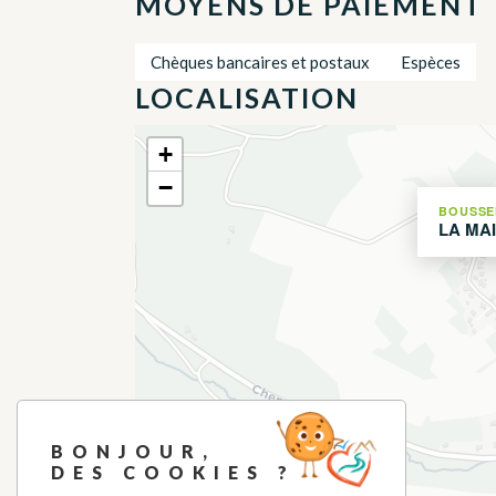
MOYENS DE PAIEMENT
Chèques bancaires et postaux
Espèces
LOCALISATION
+
−
BOUSSE
LA MA
BONJOUR,
DES COOKIES ?