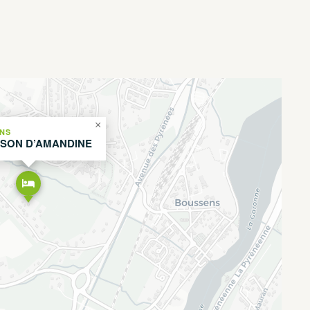
×
NS
ISON D’AMANDINE