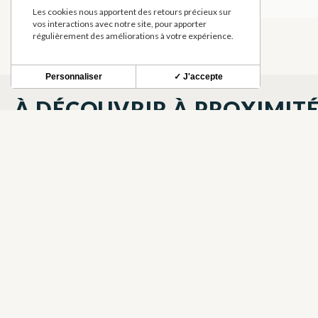
Les cookies nous apportent des retours précieux sur
vos interactions avec notre site, pour apporter
régulièrement des améliorations à votre expérience.
Personnaliser
✓ J'accepte
À DÉCOUVRIR À PROXIMIT
GARE DE BOUSSENS
MAISON A
TRANSPORTS
MEUBLÉS E
BOUSSENS
BOUSSENS
BOULANGERIE PATISSERIE
GÎTE DE B
MEUBLÉS E
BOUSSENS
BOUSSENS
BOUSSENS