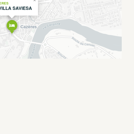
×
ERES
VILLA SAVIESA
Leaflet
OpenStreetMap
CARTO
|
©
contributors ©
É