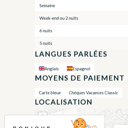
Semaine
Week-end ou 2 nuits
6 nuits
5 nuits
LANGUES PARLÉES
Anglais
Espagnol
MOYENS DE PAIEMENT
Carte bleue
Chèques Vacances Classic
LOCALISATION
+
−