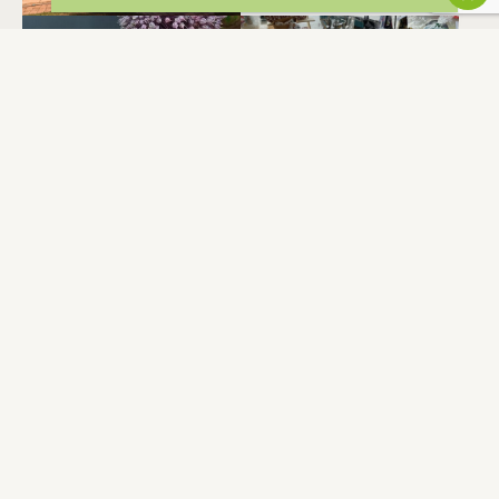
ALP TOURNAGE
Ô FIL DE SYLVIE
BERAT
BERAT
NEWSLETTER
Restez informé de nos actualités et bons plans.