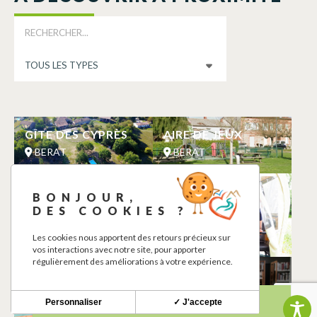
GÎTE DES CYPRÈS
AIRE DE JEUX
BERAT
BERAT
MAGASIN A LA
ECOLE
BONJOUR,
FERME LE
D’ATTELAGE
DES COOKIES ?
FOURCADE
OCCITANIE
BERAT
BERAT
Les cookies nous apportent des retours précieux sur
vos interactions avec notre site, pour apporter
régulièrement des améliorations à votre expérience.
DOMAINE DE LA
MEDIATHEQUE
MÉNARDIÈRE
BERAT
Personnaliser
✓ J'accepte
BERAT