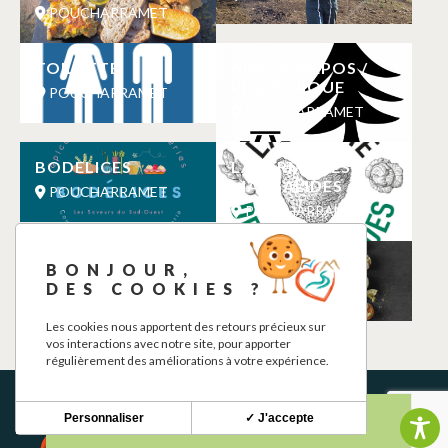
POUCHARRAMET
TOILETTE
AIRE DE REPOS /
PIQUE NIQUE
POUCHARRAMET
POUCHARRAMET
BODELICES
LA FERME DES
MARGALIDES
POUCHARRAMET
POUCHARRAMET
TERRE DE
LABODELICES
BONJOUR,
SABONNÈRES
DES COOKIES ?
POUCHARRAMET
POUCHARRAMET
Les cookies nous apportent des retours précieux sur
vos interactions avec notre site, pour apporter
régulièrement des améliorations à votre expérience.
Personnaliser
✓ J'accepte