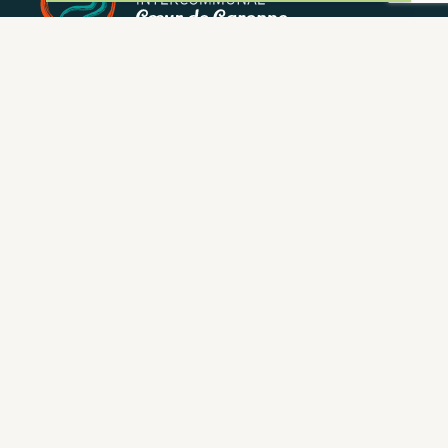
NEWSLETTER
Restez informé de nos actualités et bons plans.
S'INSCRIRE
CONTACT
NOUS CONTACTER
05 62 02 01 79
GROUPES