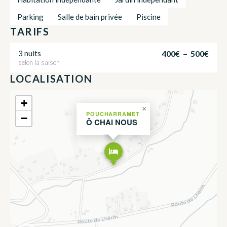
Parking
Salle de bain privée
Piscine
TARIFS
400€ – 500€
3 nuits
selon la saison
LOCALISATION
+
×
POUCHARRAMET
−
Ô CHAI NOUS