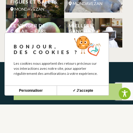
FIGUES ET GALETS
MONDAVEZAN
MONDAVEZAN
LE VERGER DE
MIELLERIE
CABAIL – EARL
GANCHAT
VIDAL
MONDAVEZAN
MONDAVEZAN
BONJOUR,
DES COOKIES ?
Les cookies nous apportent des retours précieux sur
vos interactions avec notre site, pour apporter
régulièrement des améliorations à votre expérience.
Personnaliser
✓ J'accepte
NEWSLETTER
Restez informé de nos actualités et bons plans.