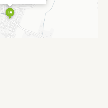
Leaflet
OpenStreetMap
CARTO
|
©
contributors ©
É