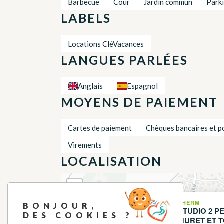
Barbecue
Cour
Jardin commun
Park
LABELS
Locations CléVacances
LANGUES PARLÉES
Anglais
Espagnol
MOYENS DE PAIEMENT
Cartes de paiement
Chèques bancaires et p
Virements
LOCALISATION
+
−
LHERM
BONJOUR,
STUDIO 2 
DES COOKIES ?
MURET ET 