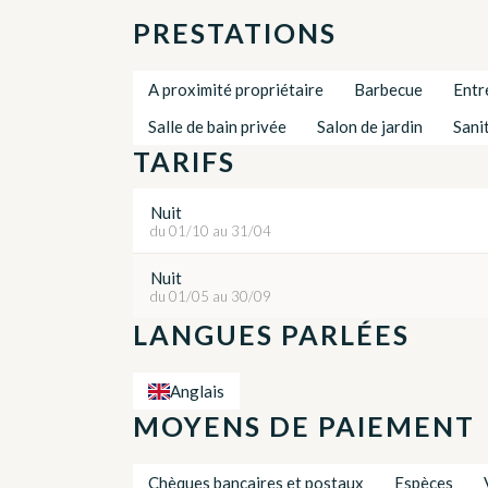
PRESTATIONS
A proximité propriétaire
Barbecue
Entr
Salle de bain privée
Salon de jardin
Sani
TARIFS
Nuit
du 01/10 au 31/04
Nuit
du 01/05 au 30/09
LANGUES PARLÉES
Anglais
MOYENS DE PAIEMENT
Chèques bancaires et postaux
Espèces