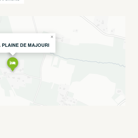
×
A PLAINE DE MAJOURI
Leaflet
OpenStreetMap
CARTO
|
©
contributors ©