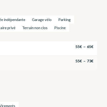
ée indépendante
Garage vélo
Parking
taire privé
Terrain non clos
Piscine
55€ – 65€
55€ – 73€
Virements