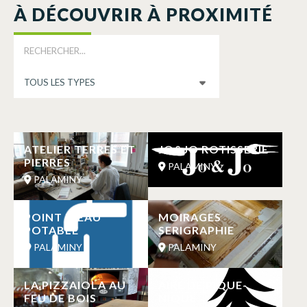
À DÉCOUVRIR À PROXIMITÉ
ATELIER TERRES ET
JO&JO ROTISSERIE
PIERRES
PALAMINY
PALAMINY
POINT D’EAU
MOIRAGES
POTABLE
SERIGRAPHIE
PALAMINY
PALAMINY
LA PIZZAIOLA AU
AIRE DE PIQUE-
FEU DE BOIS
NIQUE