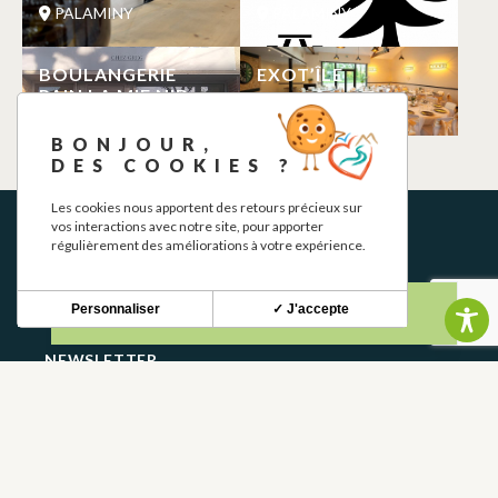
PALAMINY
PALAMINY
BOULANGERIE
EXOT’ÎLE
PAIN LA MIE NID
PALAMINY
PALAMINY
BONJOUR,
DES COOKIES ?
Les cookies nous apportent des retours précieux sur
vos interactions avec notre site, pour apporter
régulièrement des améliorations à votre expérience.
Personnaliser
✓ J'accepte
NEWSLETTER
Restez informé de nos actualités et bons plans.