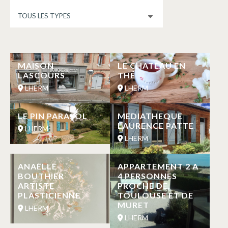
MAISON
LE CHATEAU EN
LASCOURS
THÉ
LHERM
LHERM
LE PIN PARASOL
MEDIATHEQUE
LAURENCE PATTE
LHERM
LHERM
ANAËLLE
APPARTEMENT 2 A
BOUTHIER
4 PERSONNES
ARTISTE
PROCHE DE
PLASTICIENNE
TOULOUSE ET DE
MURET
LHERM
LHERM