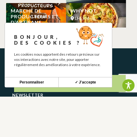
MARCHÉ DE
WHY NOT
PRODUCTEURS ET
LHERM
D’ARTISANS
LHERM
BONJOUR,
DES COOKIES ?
Les cookies nous apportent des retours précieux sur
vos interactions avec notre site, pour apporter
régulièrement des améliorations à votre expérience.
Personnaliser
✓ J'accepte
NEWSLETTER
Restez informé de nos actualités et bons plans.