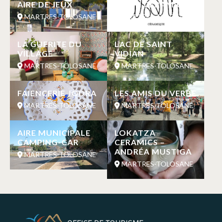
AIRE DE JEUX
ISQAH CÉRAMIQUE
MARTRES-TOLOSANE
MARTRES-TOLOSANE
LA GUERITE DU
LAC DE SAINT
VILLAGE
VIDIAN
MARTRES-TOLOSANE
MARTRES-TOLOSANE
FAIENCERIE JODRA
LES AMIS DU VERBE
MARTRES-TOLOSANE
MARTRES-TOLOSANE
AIRE MUNICIPALE
LOKATZA
CAMPING-CAR
CERAMICS –
ANDRÉA MUSTIGA
MARTRES-TOLOSANE
MARTRES-TOLOSANE