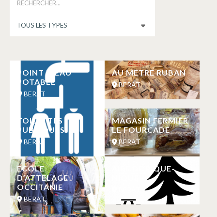
POINT D’EAU
AU METRE RUBAN
POTABLE
BERAT
BERAT
TOILETTES
MAGASIN FERMIER
PUBLIQUES
LE FOURCADE
BERAT
BERAT
ECOLE
AIRE DE PIQUE-
D’ATTELAGE
NIQUE
OCCITANIE
BERAT
BERAT