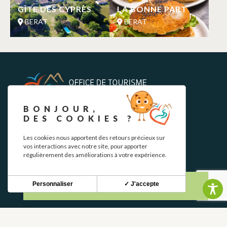
GÎTE DES CYPRÈS
LA BONNE PART
BERAT
BERAT
BONJOUR,
DES COOKIES ?
NEWSLETTER
Les cookies nous apportent des retours précieux sur
vos interactions avec notre site, pour apporter
régulièrement des améliorations à votre expérience.
Restez informé de nos actualités et bons plans.
Personnaliser
✓ J'accepte
S'INSCRIRE