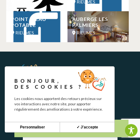
RIEUMES
RIEUMES
POINT D’EAU
AUBERGE LES
POTABLE
PALMIERS
RIEUMES
RIEUMES
BONJOUR,
DES COOKIES ?
Les cookies nous apportent des retours précieux sur
NEWSLETTER
vos interactions avec notre site, pour apporter
régulièrement des améliorations à votre expérience.
Restez informé de nos actualités et bons plans.
Personnaliser
✓ J'accepte