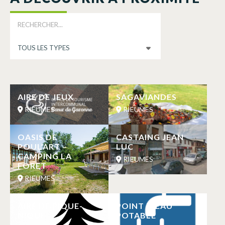
AIRE DE JEUX
SAGAVIANDES
RIEUMES
RIEUMES
OASIS DE
CASTAING JEAN
POUL’ART –
LUC
CAMPING LA
RIEUMES
FORET
RIEUMES
AIRE DE PIQUE-
POINT D’EAU
NIQUE
POTABLE