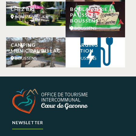
CHEZ BRI
BOULANGERIE
PATISSERIE
BOUSSENS
BOUSSENS
BOUSSENS
CAMPING
CHARGING
MUNICIPAL DU LAC
STATION
BOUSSENS
BOUSSENS
NEWSLETTER