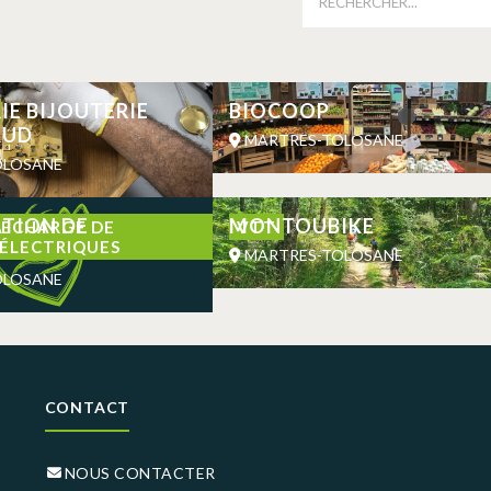
E BIJOUTERIE
BIOCOOP
AUD
MARTRES-TOLOSANE
OLOSANE
ATION DE
MONTOUBIKE
RECHARGE DE
VTT
 ÉLECTRIQUES
MARTRES-TOLOSANE
OLOSANE
CONTACT
NOUS CONTACTER