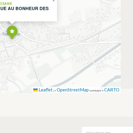
×
OSANE
QUE AU BONHEUR DES
Leaflet
OpenStreetMap
CARTO
|
©
contributors ©
É