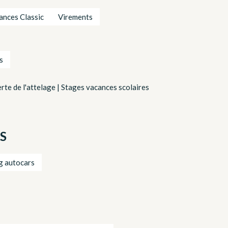
nces Classic
Virements
s
te de l'attelage | Stages vacances scolaires
S
g autocars