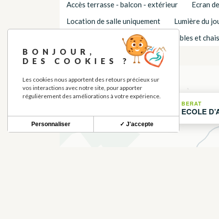
Accès terrasse - balcon - extérieur
Ecran de
Location de salle uniquement
Lumière du jo
Tableau Blanc - Paper Board
Tables et chai
LOCALISATION
BONJOUR,
DES COOKIES ?
+
Les cookies nous apportent des retours précieux sur
vos interactions avec notre site, pour apporter
−
régulièrement des améliorations à votre expérience.
BERAT
ECOLE D’
Personnaliser
✓ J'accepte