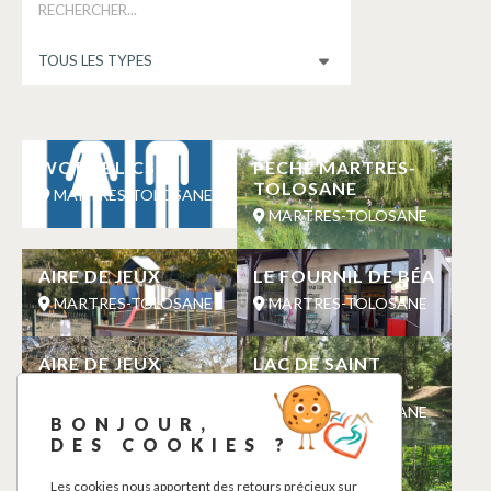
WC PUBLICS
PECHE MARTRES-
TOLOSANE
MARTRES-TOLOSANE
MARTRES-TOLOSANE
AIRE DE JEUX
LE FOURNIL DE BÉA
MARTRES-TOLOSANE
MARTRES-TOLOSANE
AIRE DE JEUX
LAC DE SAINT
VIDIAN
MARTRES-TOLOSANE
MARTRES-TOLOSANE
BONJOUR,
DES COOKIES ?
POINT D’EAU
MONTOUBIKE
Les cookies nous apportent des retours précieux sur