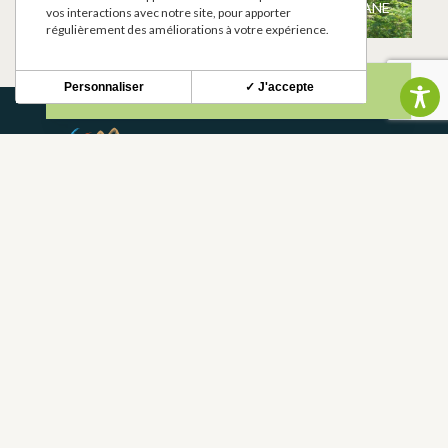
POTABLE
MARTRES-TOLOSANE
vos interactions avec notre site, pour apporter
MARTRES-TOLOSANE
régulièrement des améliorations à votre expérience.
Personnaliser
✓ J'accepte
NEWSLETTER
Restez informé de nos actualités et bons plans.
S'INSCRIRE