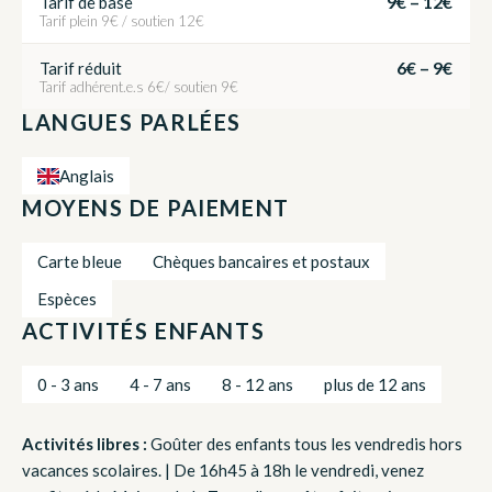
9€ – 12€
Tarif de base
Tarif plein 9€ / soutien 12€
6€ – 9€
Tarif réduit
Tarif adhérent.e.s 6€/ soutien 9€
LANGUES PARLÉES
Anglais
MOYENS DE PAIEMENT
Carte bleue
Chèques bancaires et postaux
Espèces
ACTIVITÉS ENFANTS
0 - 3 ans
4 - 7 ans
8 - 12 ans
plus de 12 ans
Activités libres :
Goûter des enfants tous les vendredis hors
vacances scolaires. | De 16h45 à 18h le vendredi, venez