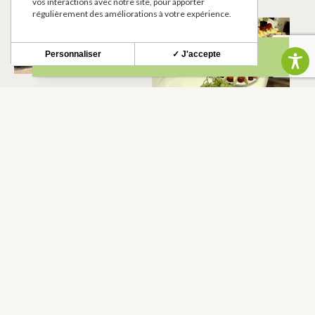
vos interactions avec notre site, pour apporter
régulièrement des améliorations à votre expérience.
Ô CHAI NOUS
PICOTIN
GOURMAND
POUCHARRAMET
Personnaliser
✓ J'accepte
POUCHARRAMET
ATELIER MUSEE DU
LA FERME DES
HUCHIER
MARGALIDES
POUCHARRAMET
POUCHARRAMET
LABODELICES
OUSMANE DERME
SCULPTEUR
POUCHARRAMET
POUCHARRAMET
BODELICES
LA THEORIE DU
CHAT NOIR
POUCHARRAMET
POUCHARRAMET