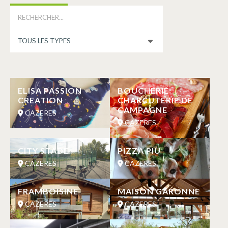
ELISA PASSION
BOUCHERIE
CREATION
CHARCUTERIE DE
CAMPAGNE
CAZERES
CAZERES
CITY STADE
PIZZA PIU
CAZERES
CAZERES
FRAMBOISINE
MAISON GARONNE
CAZERES
CAZERES