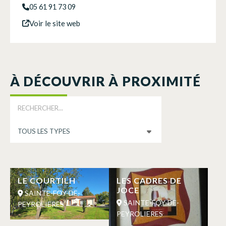
05 61 91 73 09
Voir le site web
À DÉCOUVRIR À PROXIMITÉ
LE COURTILH
LES CADRES DE
JOCE
SAINTE-FOY-DE-
SAINTE-FOY-DE-
PEYROLIERES
PEYROLIERES