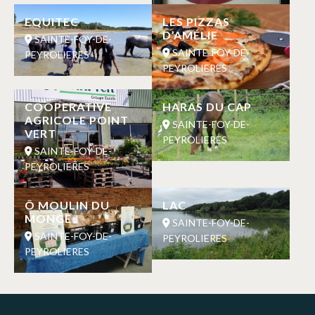
EQUITEC
LES PIZZAS
D’AMÉLIE
SAINTE-FOY-DE-
SAINTE-FOY-DE-
PEYROLIERES
PEYROLIERES
COOPERATIVE
HARAS DU CAP
AGRICOLE POINT
SAINTE-FOY-DE-
VERT
PEYROLIERES
SAINTE-FOY-DE-
PEYROLIERES
Ô MOULIN DU
LAC
MONGE
SAINTE-FOY-DE-
SAINTE-FOY-DE-
PEYROLIERES
PEYROLIERES