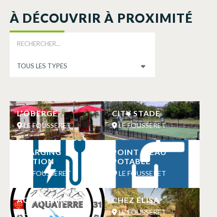
À DÉCOUVRIR À PROXIMITÉ
L’ÔBERGE
CITY STADE
LE FOUSSERET
LE FOUSSERET
CHARGING
POINT D’EAU
STATION
POTABLE
LE FOUSSERET
LE FOUSSERET
AQUATERRE
CHEZ ELISA
LE FOUSSERET
LE FOUSSERET