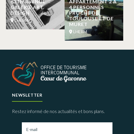
63TH AVENUE
APPARTEMENT 2 A
GALERIE ART
4 PERSONNES
DESIGN
PROCHE DE
TOULOUSE ET DE
LHERM
MURET
LHERM
NEWSLETTER
Restez informé de nos actualités et bons plans.