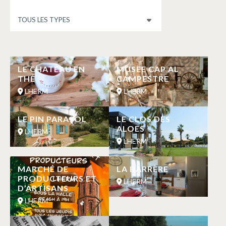
LE CHATEAU EN
MUSEE CAP AL
THÉ
CAMPESTRE
LHERM
LHERM
LE PIN PARASOL
LE CLOS DES
ALOES
LHERM
LHERM
MARCHÉ DE
LA BARRÈRE
PRODUCTEURS ET
LHERM
D’ARTISANS
LHERM