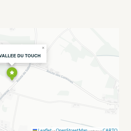
×
VALLEE DU TOUCH
Leaflet
OpenStreetMap
CARTO
|
©
contributors ©