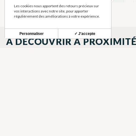
Les cookies nous apportent des retours précieux sur
vos interactions avec notre site, pour apporter
régulièrement des améliorations à votre expérience.
Personnaliser
✓ J'accepte
À DÉCOUVRIR À PROXIMIT
NATURE EN EQUILIBRE
LAC DE LA
EQUITATION, RANDONNÉE
LAC ET PLA
ÉQUESTRE
LAHAGE
LAHAGE
BRASSERIE DU COURT-
CASTEL GI
BIÈRES, BIO, SPIRITUEUX, TISANES
MEUBLÉS E
CIRCUIT
LAHAGE
LAHAGE