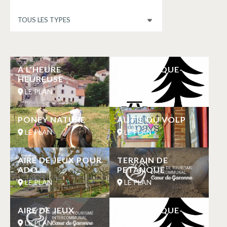
A L’HEURE
AIRE DE PIQUE-
HEUREUSE
NIQUE
LE PLAN
LE PLAN
PONEY NATURE
AU FIL DU VOLP
LE PLAN
LE PLAN
AIRE DE JEUX POUR
TERRAIN DE
ADO
PETANQUE
LE PLAN
LE PLAN
AIRE DE JEUX
AIRE DE PIQUE-
NIQUE
LE PLAN