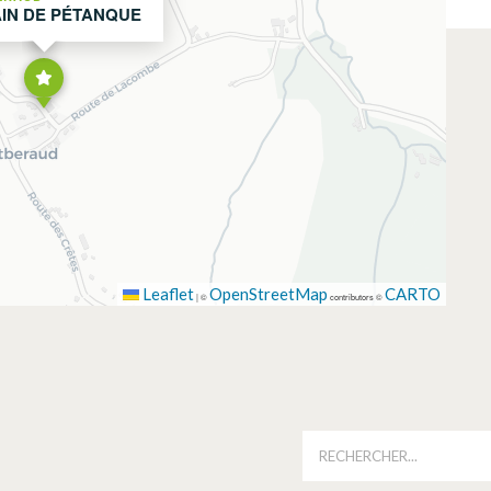
IN DE PÉTANQUE
Leaflet
OpenStreetMap
CARTO
|
©
contributors ©
É