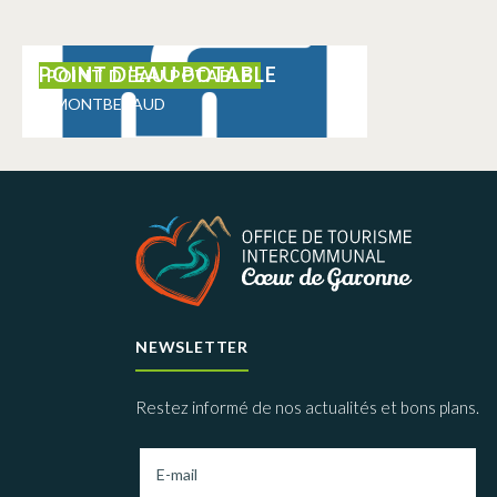
POINT D’EAU POTABLE
POINT D'EAU POTABLE
MONTBERAUD
NEWSLETTER
Restez informé de nos actualités et bons plans.