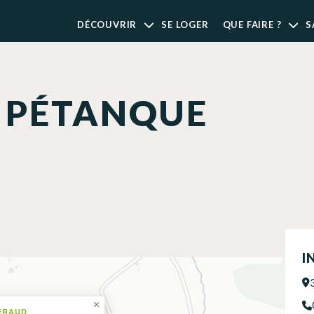
DÉCOUVRIR
SE LOGER
QUE FAIRE ?
S
E PÉTANQUE
I
×
ERAUD