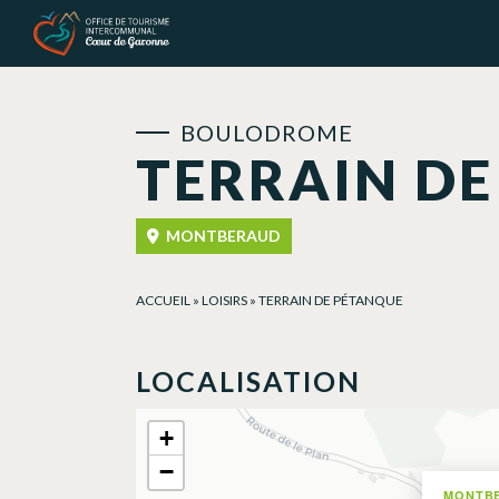
Panneau de gestion des cookies
BOULODROME
TERRAIN D
MONTBERAUD
ACCUEIL
»
LOISIRS
»
TERRAIN DE PÉTANQUE
LOCALISATION
+
−
MONTB