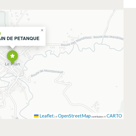
×
N
IN DE PETANQUE
Leaflet
OpenStreetMap
CARTO
|
©
contributors ©