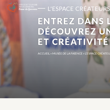
Panneau de gestion des cookies
L'ESPACE CRÉATEUR
ENTREZ DANS L
DÉCOUVREZ UN
ET CRÉATIVIT
ACCUEIL
»
MUSÉE DE LA FAÏENCE
»
L’ESPACE CRÉATE