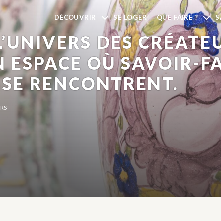
S
DÉCOUVRIR
SE LOGER
QUE FAIRE ?
S
’UNIVERS DES CRÉATE
 ESPACE OÙ SAVOIR-FA
É SE RENCONTRENT.
URS