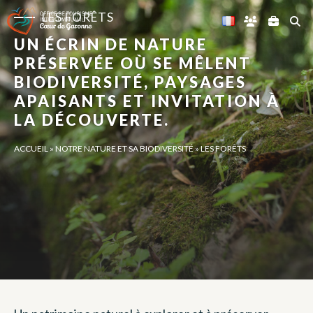
Panneau de gestion des cookies
LES FORÊTS
UN ÉCRIN DE NATURE
PRÉSERVÉE OÙ SE MÊLENT
BIODIVERSITÉ, PAYSAGES
APAISANTS ET INVITATION À
LA DÉCOUVERTE.
ACCUEIL
»
NOTRE NATURE ET SA BIODIVERSITÉ
»
LES FORÊTS