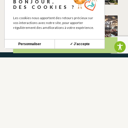
BONJOUR,
MARTRES-TOLOSANE
DES COOKIES ?
Les cookies nous apportent des retours précieux sur
LE VIDIAN
AUBERGE DU PONT
vos interactions avec notre site, pour apporter
DES MEUNIERS
régulièrement des améliorations à votre expérience.
MARTRES-TOLOSANE
MARTRES-TOLOSANE
Personnaliser
✓ J'accepte
NEWSLETTER
Restez informé de nos actualités et bons plans.