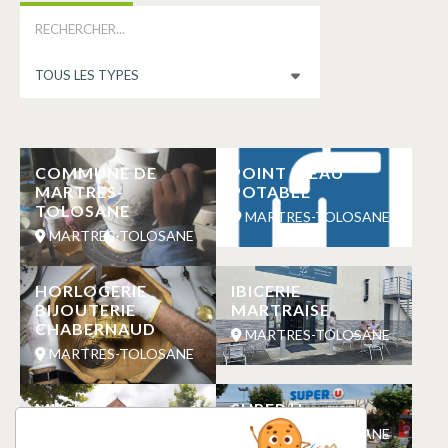
COMMUNE DE
POINT D’EAU
MARTRES-
POTABLE
TOLOSANE
MARTRES-TOLOSANE
MARTRES-TOLOSANE
HORLOGERIE
IBICERIE
BIJOUTERIE
MARTRAISE
CHABERNAUD
MARTRES-TOLOSANE
MARTRES-TOLOSANE
MUSEE
SUPER U
ARCHEOLOGIQUE
MARTRES-TOLOSANE
DU DONJON