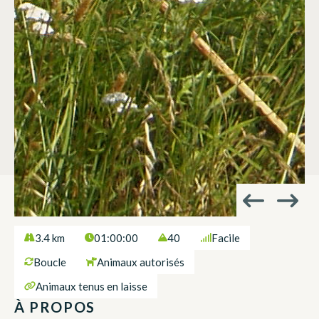
3.4 km
01:00:00
40
Facile
Boucle
Animaux autorisés
Animaux tenus en laisse
À PROPOS