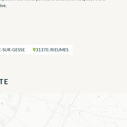
ive.
E-SUR-GESSE
31370, RIEUMES
TE