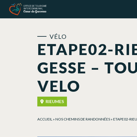
Panneau de gestion des cookies
VÉLO
ETAPE02-RI
GESSE – TO
VELO
RIEUMES
ACCUEIL
»
NOS CHEMINS DE RANDONNÉES
»
ETAPE02-RIE