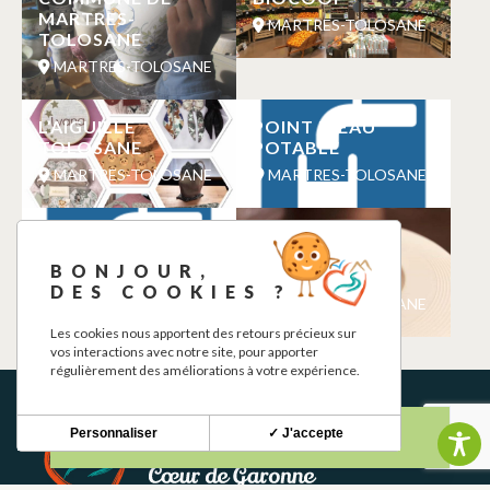
MARTRES-
MARTRES-TOLOSANE
TOLOSANE
MARTRES-TOLOSANE
L’AIGUILLE
POINT D’EAU
TOLOSANE
POTABLE
MARTRES-TOLOSANE
MARTRES-TOLOSANE
POINT D’EAU
RESTAURANT
POTABLE
BRASSERIE LA
BONJOUR,
RIVIERE
MARTRES-TOLOSANE
DES COOKIES ?
MARTRES-TOLOSANE
Les cookies nous apportent des retours précieux sur
vos interactions avec notre site, pour apporter
régulièrement des améliorations à votre expérience.
Personnaliser
✓ J'accepte