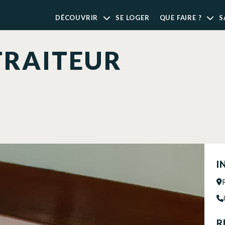
DÉCOUVRIR
SE LOGER
QUE FAIRE ?
S
TRAITEUR
I
R