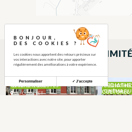
BONJOUR,
DES COOKIES ?
À DÉCOUVRIR À PROXIMIT
Les cookies nous apportent des retours précieux sur
vos interactions avec notre site, pour apporter
régulièrement des améliorations à votre expérience.
Personnaliser
✓ J'accepte
OMBRE ROSE
MEDIATHE
CHAMBRE D'HÔTES
BIBLIOTHÈ
CINÉMA, L
CULTUREL
LE FOUSSERET
LE FOUSSER
KATHERINE DARA
POINT D’E
CÉRAMISTE
POINT D'E
LE FOUSSERET
LE FOUSSER