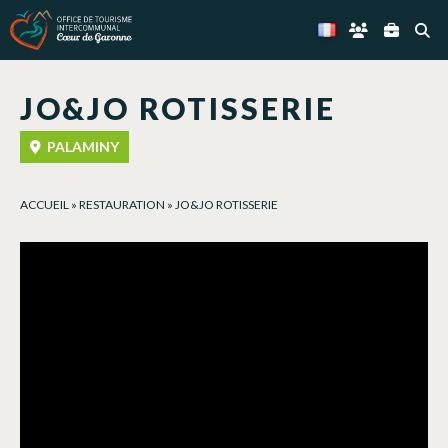
Panneau de gestion des cookies
JO&JO ROTISSERIE
PALAMINY
ACCUEIL
»
RESTAURATION
»
JO&JO ROTISSERIE