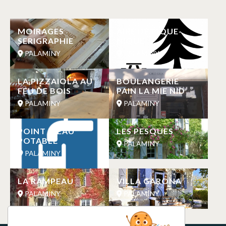
MOIRAGES
AIRE DE PIQUE-
SERIGRAPHIE
NIQUE
PALAMINY
PALAMINY
LA PIZZAIOLA AU
BOULANGERIE
FEU DE BOIS
PAIN LA MIE NID
PALAMINY
PALAMINY
POINT D’EAU
LES PESQUES
POTABLE
PALAMINY
PALAMINY
LA RAMPEAU
VILLA GARONA
PALAMINY
PALAMINY