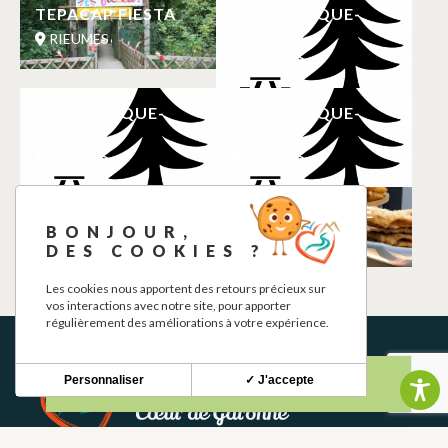
TEPACAP FIESTA
AIRE DE PIQUE-
NIQUE
RIEUMES
RIEUMES
AIRE DE PIQUE-
AIRE DE PIQUE-
NIQUE
NIQUE
RIEUMES
RIEUMES
TÉPACAP
PAIN C DE SUCRE
TOULOUSE
BONJOUR,
RIEUMES
DES COOKIES ?
RIEUMES
Les cookies nous apportent des retours précieux sur
vos interactions avec notre site, pour apporter
régulièrement des améliorations à votre expérience.
Personnaliser
✓ J'accepte