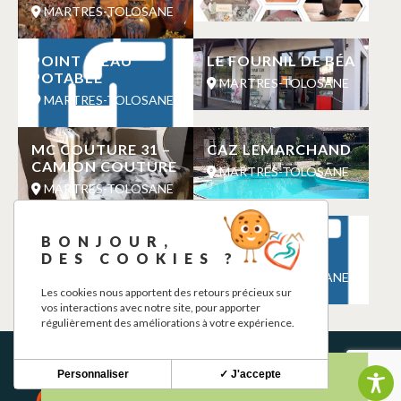
MARTRES-TOLOSANE
POINT D’EAU
LE FOURNIL DE BÉA
POTABLE
MARTRES-TOLOSANE
MARTRES-TOLOSANE
MC COUTURE 31 –
CAZ LEMARCHAND
CAMION COUTURE
MARTRES-TOLOSANE
MARTRES-TOLOSANE
AUBERGE DU PONT
POINT D’EAU
BONJOUR,
DES MEUNIERS
POTABLE
DES COOKIES ?
MARTRES-TOLOSANE
MARTRES-TOLOSANE
Les cookies nous apportent des retours précieux sur
vos interactions avec notre site, pour apporter
régulièrement des améliorations à votre expérience.
Personnaliser
✓ J'accepte