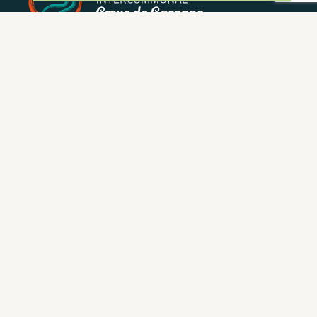
NEWSLETTER
Restez informé de nos actualités et bons plans.
S'INSCRIRE
CONTACT
NOUS CONTACTER
05 62 02 01 79
GROUPES