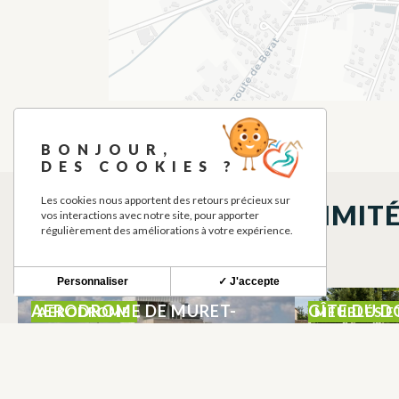
BONJOUR,
DES COOKIES ?
Les cookies nous apportent des retours précieux sur
À DÉCOUVRIR À PROXIMIT
vos interactions avec notre site, pour apporter
régulièrement des améliorations à votre expérience.
Personnaliser
✓ J'accepte
AERODROME DE MURET-
GÎTE DU D
AÉRODROME
MEUBLÉS E
LHERM
AVEC PISC
LHERM
LHERM