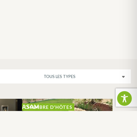
ASAM
CHAMBRE D'HÔTES
LHERM