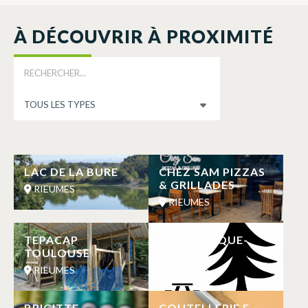
À DÉCOUVRIR À PROXIMITÉ
LAC DE LA BURE
CHEZ SAM PIZZAS
& GRILLADES
RIEUMES
RIEUMES
TEPACAP
AIRE DE PIQUE-
TOULOUSE
NIQUE
RIEUMES
RIEUMES
BRIGITTE
COUTELLERIE F.