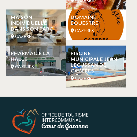
CAZERES
MAISON
DOMAINE
INDIVIDUELLE
EQUESTRE
DANS SON PARC
CAZERES
CAZERES
PHARMACIE LA
PISCINE
HALLE
MUNICIPALE JEAN
LECUSSAN DE
CAZERES
CAZERES
CAZERES