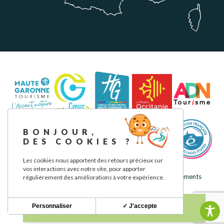
BONJOUR,
DES COOKIES ?
Les cookies nous apportent des retours précieux sur
vos interactions avec notre site, pour apporter
Mentions légales
Politique de confidentialité
Nos engagements
régulièrement des améliorations à votre expérience.
Personnaliser
✓ J'accepte