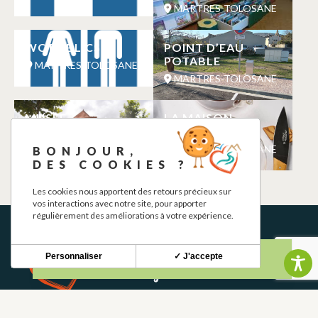
MARTRES-TOLOSANE
WC PUBLICS
POINT D’EAU
POTABLE
MARTRES-TOLOSANE
MARTRES-TOLOSANE
MUSEE
LA MAISON
ARCHEOLOGIQUE
CASTET
DU DONJON
MARTRES-TOLOSANE
BONJOUR,
MARTRES-TOLOSANE
DES COOKIES ?
Les cookies nous apportent des retours précieux sur
vos interactions avec notre site, pour apporter
régulièrement des améliorations à votre expérience.
Personnaliser
✓ J'accepte
NEWSLETTER