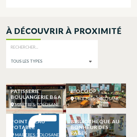
À DÉCOUVRIR À PROXIMITÉ
PATISSERIE
BIOCOOP
BOULANGERIE B&A
MARTRES-TOLOSANE
MARTRES-TOLOSANE
POINT D’EAU
BIBLIOTHEQUE AU
POTABLE
BONHEUR DES
PAGES
MARTRES-TOLOSANE