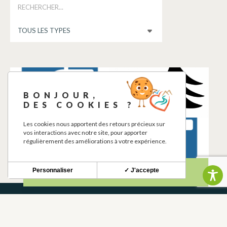
POINT D’EAU
AIRE DE PIQUE-
POTABLE
NIQUE
BONJOUR,
SAJAS
SAJAS
DES COOKIES ?
Les cookies nous apportent des retours précieux sur
AIRE DE PIQUE-
POINT D’EAU
vos interactions avec notre site, pour apporter
NIQUE
POTABLE
régulièrement des améliorations à votre expérience.
SAJAS
SAJAS
Personnaliser
✓ J'accepte