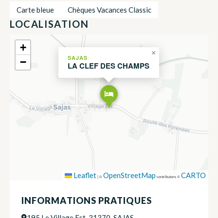
Carte bleue
Chèques Vacances Classic
LOCALISATION
+
×
SAJAS
−
LA CLEF DES CHAMPS
Leaflet
OpenStreetMap
CARTO
|
©
contributors ©
INFORMATIONS PRATIQUES
195 Le Village Est, 31370, SAJAS