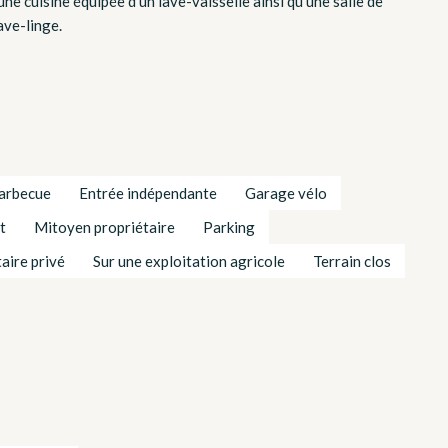
 cuisine équipée d’un lave-vaisselle ainsi qu’une salle de
ave-linge.
arbecue
Entrée indépendante
Garage vélo
t
Mitoyen propriétaire
Parking
taire privé
Sur une exploitation agricole
Terrain clos