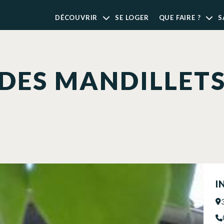
DÉCOUVRIR
SE LOGER
QUE FAIRE ?
S
DES MANDILLET
I